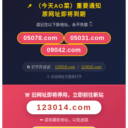
📌 （今天AO菜）重要通知
原网址即将到期
请记住以下新地址，永不失联 👇
05078.com
05031.com
09042.com
🔄 打不开试试：
123019.com
｜
123016.com
💡 点击网址可直接打开
🚨 旧网址即将停用，立即前往新站
123014.com
⬅️ 请收藏新地址，以免迷路