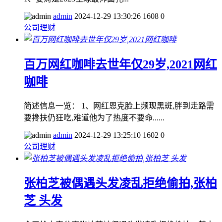
admin
2024-12-29 13:30:26
1608
0
公司理财
百万网红咖啡去世年仅29岁,2021网红
咖啡
简述信息一览： 1、网红恩克脸上频现黑斑,胖到走路需
要搀扶仍狂吃,难道他为了热度不要命......
admin
2024-12-29 13:25:10
1602
0
公司理财
张柏芝被偶遇头发凌乱拒绝偷拍,张柏
芝 头发