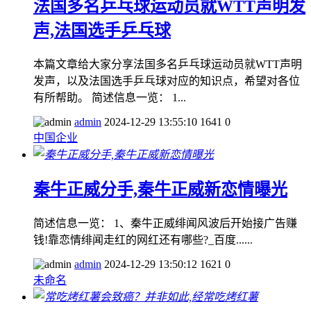
法国多名乒乓球运动员就WTT声明发
声,法国选手乒乓球
本篇文章给大家分享法国多名乒乓球运动员就WTT声明
发声，以及法国选手乒乓球对应的知识点，希望对各位
有所帮助。 简述信息一览： 1...
admin
2024-12-29 13:55:10
1641
0
中国企业
秦牛正威分手,秦牛正威新恋情曝光
简述信息一览： 1、秦牛正威绯闻风波后开始接广告赚
钱!靠恋情绯闻走红的网红还有哪些?_百度......
admin
2024-12-29 13:50:12
1621
0
未命名