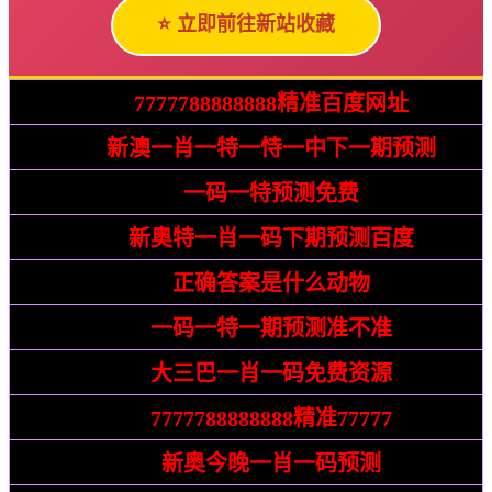
⭐ 立即前往新站收藏
告发:
7777788888888精准百度网址
置疑:
新澳一肖一特一恃一中下一期预测
发掘:
一码一特预测免费
警惕:
新奥特一肖一码下期预测百度
识破:
正确答案是什么动物
披露:
一码一特一期预测准不准
戳穿:
大三巴一肖一码免费资源
警惕:
7777788888888精准77777
识破:
新奥今晚一肖一码预测