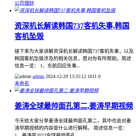
公司理财
资深机长解读韩国737客机失事,韩国
客机坠毁
接下来为大家讲解资深机长解读韩国737客机失事，以及
韩国客机坠毁涉及的相关信息，愿对你有所帮助。简述
信息一览： 1、东航回应失事...
admin
2024-12-29 13:35:12
1611
0
未命名
姜涛全球最帅面孔第二,姜涛早期视频
今天给大家分享姜涛全球最帅面孔第二，其中也会对姜
涛早期视频的内容是什么进行解释。 简述信息一览：
1、姜涛是2023全球最帅面孔...