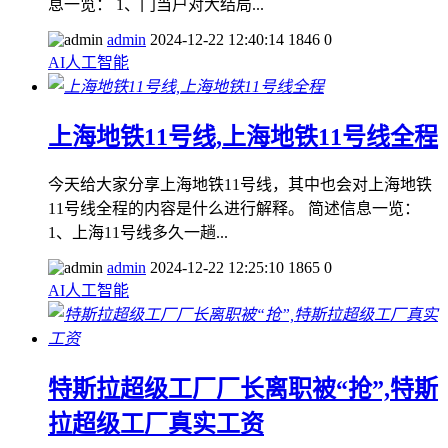
息一览： 1、门当户对大结局...
admin
2024-12-22 12:40:14
1846
0
AI人工智能
上海地铁11号线,上海地铁11号线全程
今天给大家分享上海地铁11号线，其中也会对上海地铁
11号线全程的内容是什么进行解释。 简述信息一览：
1、上海11号线多久一趟...
admin
2024-12-22 12:25:10
1865
0
AI人工智能
特斯拉超级工厂厂长离职被“抢”,特斯
拉超级工厂真实工资