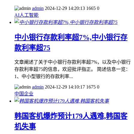
admin
2024-12-29 14:20:13
1665
0
AI人工智能
中小银行存款利率超7%,中小银行存
款利率超75
文章阐述了关于中小银行存款利率超7%，以及中小银行
存款利率超75的信息，欢迎批评指正。 简述信息一览：
1、中小型银行的存款利率...
admin
2024-12-29 14:10:17
1675
0
中国企业
韩国客机爆炸预计179人遇难,韩国客
机失事