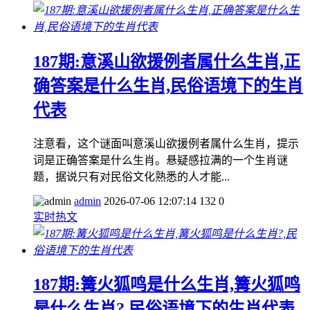
187期:意溪山欲援例者属什么生肖,正
确答案是什么生肖,民俗语境下的生肖
代表
注意看，这个谜面叫意溪山欲援例者属什么生肖，提示
词是正确答案是什么生肖。悬疑感拉满的一个生肖谜
题，据说只有对民俗文化熟悉的人才能...
admin
2026-07-06 12:07:14
132
0
实时热文
187期:篝火狐鸣是什么生肖,篝火狐鸣
是什么生肖?,民俗语境下的生肖代表