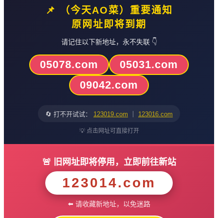
📌 （今天AO菜）重要通知
原网址即将到期
请记住以下新地址，永不失联 👇
05078.com
05031.com
09042.com
🔄 打不开试试：
123019.com
｜
123016.com
💡 点击网址可直接打开
🚨 旧网址即将停用，立即前往新站
123014.com
⬅️ 请收藏新地址，以免迷路