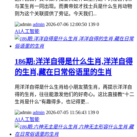
与某生肖一同出现。而黄帝奴才找士兵是什么生肖动物
则为这个关联提供了旁证。今天我们...
admin
2026-07-06 12:00:50
139
0
AI人工智能
186期:洋洋自得是什么生肖,洋洋自得
的生肖,藏在日常俗语里的生肖
用洋洋自得是什么生肖给小朋友猜生肖，再提示洋洋自
得的生肖，往往能激发他们的好奇心。这比直接教“十二
生肖是什么”有趣得多，也记得更...
admin
2026-07-05 11:56:43
139
0
AI人工智能