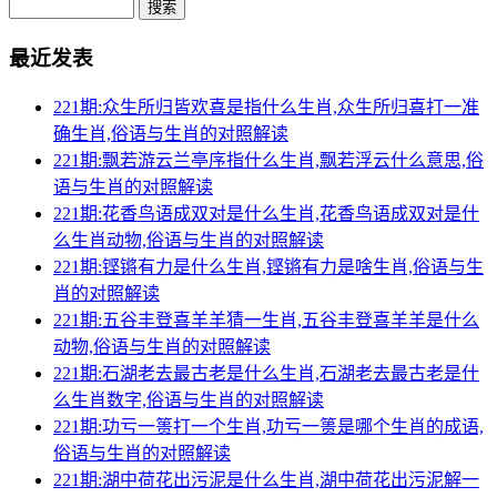
Search
最近发表
221期:众生所归皆欢喜是指什么生肖,众生所归喜打一准
确生肖,俗语与生肖的对照解读
221期:飘若游云兰亭序指什么生肖,飘若浮云什么意思,俗
语与生肖的对照解读
221期:花香鸟语成双对是什么生肖,花香鸟语成双对是什
么生肖动物,俗语与生肖的对照解读
221期:铿锵有力是什么生肖,铿锵有力是啥生肖,俗语与生
肖的对照解读
221期:五谷丰登喜羊羊猜一生肖,五谷丰登喜羊羊是什么
动物,俗语与生肖的对照解读
221期:石湖老去最古老是什么生肖,石湖老去最古老是什
么生肖数字,俗语与生肖的对照解读
221期:功亏一篑打一个生肖,功亏一篑是哪个生肖的成语,
俗语与生肖的对照解读
221期:湖中荷花出污泥是什么生肖,湖中荷花出污泥解一