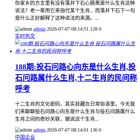
你家乡的方言里有没有落井下石心肠黑是什么生肖这种
说法？老一辈用它来指代某个生肖，而落井下石下一句
是什么正好解释了这种说法的来源。...
admin
2026-07-07 08:14:51
128
0
实时热文
188期:投石问路心向东是什么生肖,投
石问路属什么生肖,十二生肖的民间称
呼考
十二生肖的文化密码，其实就藏在日常俗语里。今天我
们来聊聊投石问路心向东是什么生肖与投石问路属什么
生肖之间的奇妙关联，据说这个生肖...
admin
2026-07-07 08:14:01
136
0
中国企业