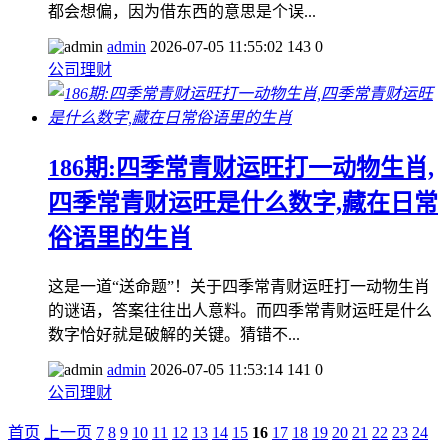
都会想偏，因为借东西的意思是个误...
admin
2026-07-05 11:55:02
143
0
公司理财
186期:四季常青财运旺打一动物生肖,
四季常青财运旺是什么数字,藏在日常
俗语里的生肖
这是一道“送命题”！关于四季常青财运旺打一动物生肖
的谜语，答案往往出人意料。而四季常青财运旺是什么
数字恰好就是破解的关键。猜错不...
admin
2026-07-05 11:53:14
141
0
公司理财
首页
上一页
7
8
9
10
11
12
13
14
15
16
17
18
19
20
21
22
23
24