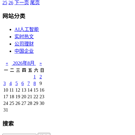
25
26
下一页
尾页
网站分类
AI人工智能
实时热文
公司理财
中国企业
«
2026年8月
»
一
二
三
四
五
六
日
1
2
3
4
5
6
7
8
9
10
11
12
13
14
15
16
17
18
19
20
21
22
23
24
25
26
27
28
29
30
31
搜索