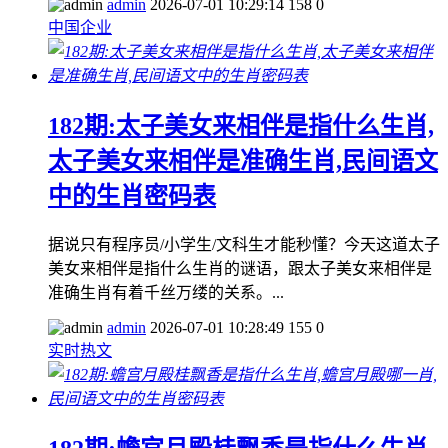
admin
2026-07-01 10:29:14
158
0
中国企业
182期:太子美女来相伴是指什么生肖,
太子美女来相伴是准确生肖,民间语文
中的生肖密码表
据说只有程序员/小学生/文科生才能秒懂？今天这道太子
美女来相伴是指什么生肖的谜语，跟太子美女来相伴是
准确生肖有着千丝万缕的关系。...
admin
2026-07-01 10:28:49
155
0
实时热文