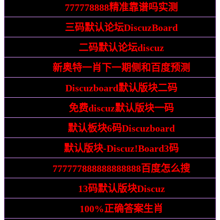
质问:
777778888精准靠谱吗实测
揭发:
三码默认论坛DiscuzBoard
暴露:
二码默认论坛discuz
检举:
新奥特一肖下一期侧和百度预测
披露:
Discuzboard默认版块二码
戳穿:
免费discuz默认版块一码
预防:
默认板块6码Discuzboard
整合:
默认版块-Discuz!Board3码
警惕:
777777888888888888百度怎么搜
战略:
13码默认版块Discuz
解答:
100%正确答案生肖