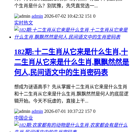
个生肖是什么？别犹豫，先凭直觉选一...
admin
2026-07-02 10:42:32
151
0
实时热文
182期:十二生肖从它来是什么生肖,十
二生肖从它来是什么生肖,飘飘然然是
何人,民间语文中的生肖密码表
想成为谜语高手？先从掌握十二生肖从它来是什么生肖
和十二生肖从它来是什么生肖,飘飘然然是何人的底层逻
辑开始。今天不玩虚的，直接上干...
admin
2026-07-01 10:37:22
157
0
中国企业