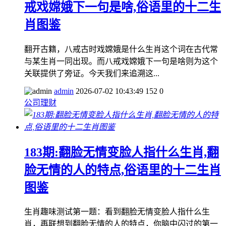
戒戏嫦娥下一句是啥,俗语里的十二生
肖图鉴
翻开古籍，八戒古时戏嫦娥是什么生肖这个词在古代常
与某生肖一同出现。而八戒戏嫦娥下一句是啥则为这个
关联提供了旁证。今天我们来追溯这...
admin
2026-07-02 10:43:49
152
0
公司理财
183期:翻脸无情变脸人指什么生肖,翻
脸无情的人的特点,俗语里的十二生肖
图鉴
生肖趣味测试第一题：看到翻脸无情变脸人指什么生
肖，再联想到翻脸无情的人的特点，你脑中闪过的第一