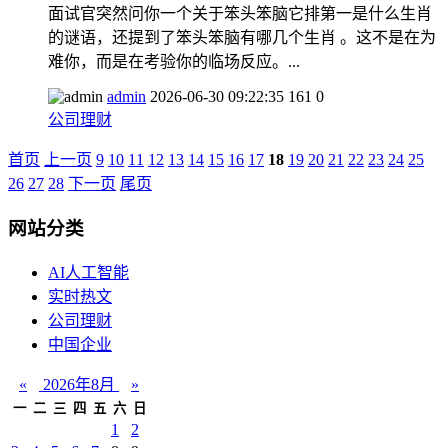
面试官突然问你一个关于笨头笨脑它排第一是什么生肖
的谜语，还提到了笨头笨脑有哪几个生肖 。这不是在为
难你，而是在考验你的临场反应。...
admin
2026-06-30 09:22:35
161
0
公司理财
首页
上一页
9
10
11
12
13
14
15
16
17
18
19
20
21
22
23
24
25
26
27
28
下一页
尾页
网站分类
AI人工智能
实时热文
公司理财
中国企业
«
2026年8月
»
一
二
三
四
五
六
日
1
2