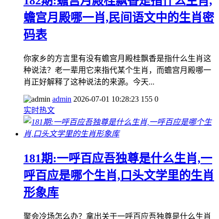
182期:蟾宫月殿桂飘香是指什么生肖,
蟾宫月殿哪一肖,民间语文中的生肖密
码表
你家乡的方言里有没有蟾宫月殿桂飘香是指什么生肖这
种说法？老一辈用它来指代某个生肖，而蟾宫月殿哪一
肖正好解释了这种说法的来源。今天...
admin
2026-07-01 10:28:23
155
0
实时热文
181期:一呼百应吾独尊是什么生肖,一
呼百应是哪个生肖,口头文学里的生肖
形象库
聚会冷场怎么办？拿出关于一呼百应吾独尊是什么生肖