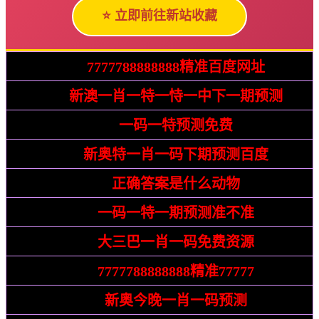
⭐ 立即前往新站收藏
告发:
7777788888888精准百度网址
置疑:
新澳一肖一特一恃一中下一期预测
发掘:
一码一特预测免费
警惕:
新奥特一肖一码下期预测百度
识破:
正确答案是什么动物
披露:
一码一特一期预测准不准
戳穿:
大三巴一肖一码免费资源
警惕:
7777788888888精准77777
识破:
新奥今晚一肖一码预测