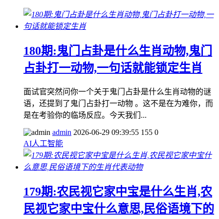
180期:鬼门占卦是什么生肖动物,鬼门
占卦打一动物,一句话就能锁定生肖
面试官突然问你一个关于鬼门占卦是什么生肖动物的谜
语，还提到了鬼门占卦打一动物 。这不是在为难你，而
是在考验你的临场反应。今天我们...
admin
2026-06-29 09:39:55
155
0
AI人工智能
179期:农民视它家中宝是什么生肖,农
民视它家中宝什么意思,民俗语境下的