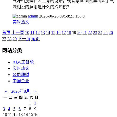
气味相投是什么生肖的谜语，或者考试/面试里出现了气
味相投的意思是什么的冷知识？...
admin
2026-06-26 09:58:21
158
0
实时热文
首页
上一页
10
11
12
13
14
15
16
17
18
19
20
21
22
23
24
25
26
27
28
29
下一页
尾页
网站分类
AI人工智能
实时热文
公司理财
中国企业
«
2026年8月
»
一
二
三
四
五
六
日
1
2
3
4
5
6
7
8
9
10
11
12
13
14
15
16