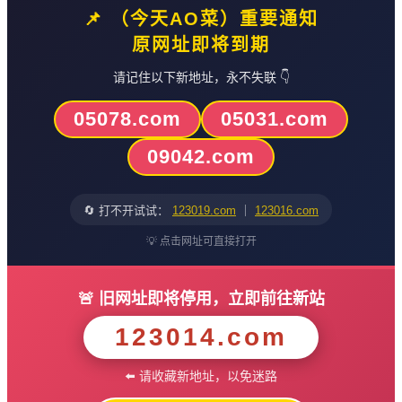
📌 （今天AO菜）重要通知
原网址即将到期
请记住以下新地址，永不失联 👇
05078.com
05031.com
09042.com
🔄 打不开试试：
123019.com
｜
123016.com
💡 点击网址可直接打开
🚨 旧网址即将停用，立即前往新站
123014.com
⬅️ 请收藏新地址，以免迷路