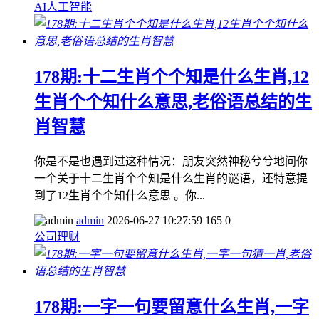
AI人工智能
178期:十二生肖个个知是什么生肖,12
生肖个个知什么意思,老俗语总结的生
肖智慧
你是不是也遇到过这种情况：朋友突然神秘兮兮地问你
一个关于十二生肖个个知是什么生肖的谜语，还特意提
到了12生肖个个知什么意思 。你...
admin
2026-06-27 10:27:59
165
0
公司理财
178期:一字一句要留意什么生肖,一字