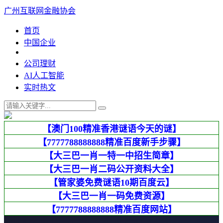
广州互联网金融协会
首页
中国企业
公司理财
AI人工智能
实时热文
【澳门100精准香港谜语今天的谜】
【7777788888888精准百度新手步骤】
【大三巴一肖一特一中招生简章】
【大三巴一肖二码公开资料大全】
【管家婆免费谜语10期百度云】
【大三巴一肖一码免费资源】
【7777788888888精准百度网站】