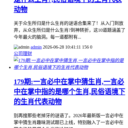
动物
关于众生所归是什么生肖的谜语合集来了！从入门到放
弃，从众生所归是什么生肖?到神转折，这10道题涵盖了
今年最火的脑洞。每一道都附有...
admin
2026-06-28 10:41:11
156
0
公司理财
179期:一言必中在掌中猜生肖,一言必
中在掌中指的是哪个生肖,民俗语境下
的生肖代表动物
别再搜那些老掉牙的谜语了。2026年最新版一言必中在
掌中猜生肖趣味测试题已上线，特别融入了一言必中在