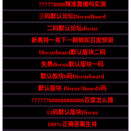
质问:
777778888精准靠谱吗实测
揭发:
三码默认论坛DiscuzBoard
暴露:
二码默认论坛discuz
检举:
新奥特一肖下一期侧和百度预测
披露:
Discuzboard默认版块二码
戳穿:
免费discuz默认版块一码
预防:
默认板块6码Discuzboard
整合:
默认版块-Discuz!Board3码
警惕:
777777888888888888百度怎么搜
战略:
13码默认版块Discuz
解答:
100%正确答案生肖