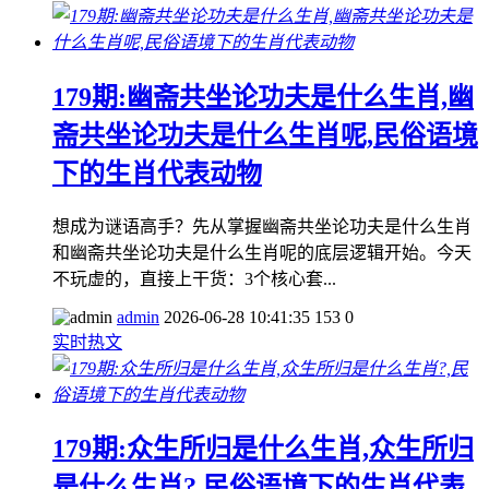
179期:幽斋共坐论功夫是什么生肖,幽
斋共坐论功夫是什么生肖呢,民俗语境
下的生肖代表动物
想成为谜语高手？先从掌握幽斋共坐论功夫是什么生肖
和幽斋共坐论功夫是什么生肖呢的底层逻辑开始。今天
不玩虚的，直接上干货：3个核心套...
admin
2026-06-28 10:41:35
153
0
实时热文
179期:众生所归是什么生肖,众生所归
是什么生肖?,民俗语境下的生肖代表