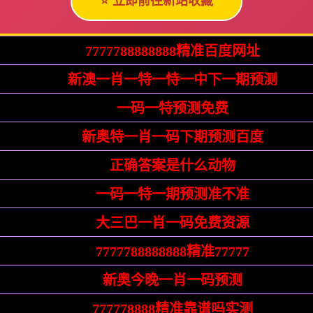
⭐ 立即前往新站收藏
告发:
7777788888888精准百度网址
置疑:
新澳一肖一特一恃一中下一期预测
发掘:
一码一特预测免费
警惕:
新奥特一肖一码下期预测百度
识破:
正确答案是什么动物
披露:
一码一特一期预测准不准
戳穿:
大三巴一肖一码免费资源
警惕:
7777788888888精准77777
识破:
新奥今晚一肖一码预测
质问:
777778888精准靠谱吗实测