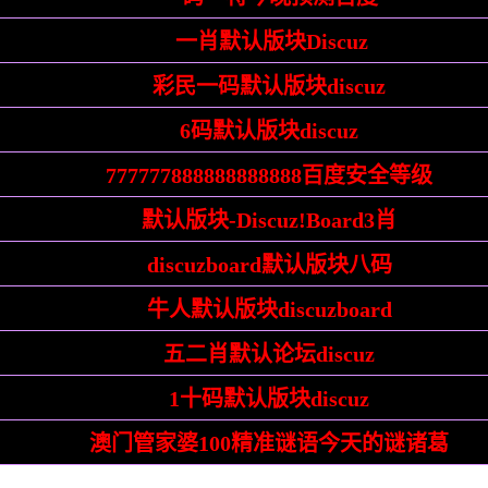
指南 :
一肖默认版块Discuz
技巧:
彩民一码默认版块discuz
文化:
6码默认版块discuz
解析:
777777888888888888百度安全等级
精通:
默认版块-Discuz!Board3肖
拆解:
discuzboard默认版块八码
步骤:
牛人默认版块discuzboard
趣味:
五二肖默认论坛discuz
竞赛:
1十码默认版块discuz
识破:
澳门管家婆100精准谜语今天的谜诸葛